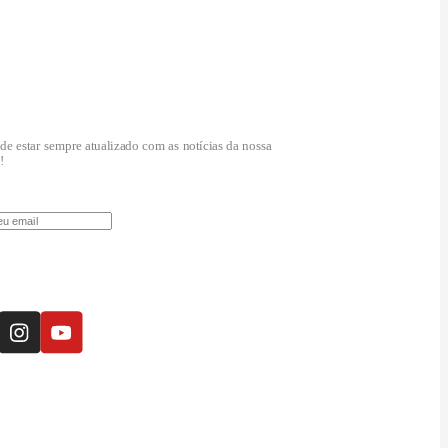
letter
de estar sempre atualizado com as notícias da nossa
!
panhe a Emeb: