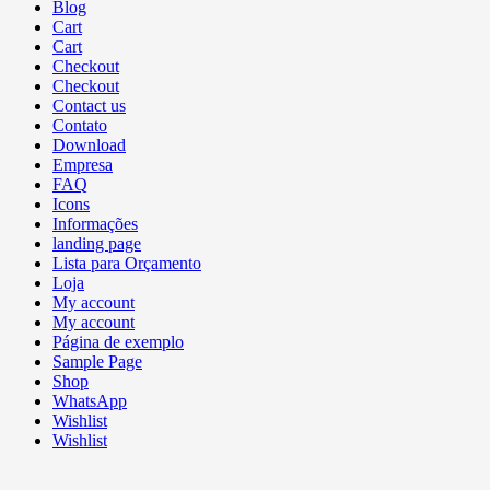
Blog
Cart
Cart
Checkout
Checkout
Contact us
Contato
Download
Empresa
FAQ
Icons
Informações
landing page
Lista para Orçamento
Loja
My account
My account
Página de exemplo
Sample Page
Shop
WhatsApp
Wishlist
Wishlist