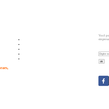
Links úteis
News
Você po
Empresa
empresa
Produtos
Informações
Downloads
Contato
ok
raes,
Acom