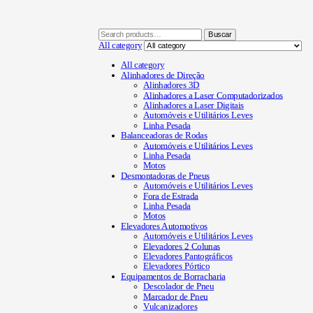
Buscar
All category
All category
Alinhadores de Direção
Alinhadores 3D
Alinhadores a Laser Computadorizados
Alinhadores a Laser Digitais
Automóveis e Utilitários Leves
Linha Pesada
Balanceadoras de Rodas
Automóveis e Utilitários Leves
Linha Pesada
Motos
Desmontadoras de Pneus
Automóveis e Utilitários Leves
Fora de Estrada
Linha Pesada
Motos
Elevadores Automotivos
Automóveis e Utilitários Leves
Elevadores 2 Colunas
Elevadores Pantográficos
Elevadores Pórtico
Equipamentos de Borracharia
Descolador de Pneu
Marcador de Pneu
Vulcanizadores