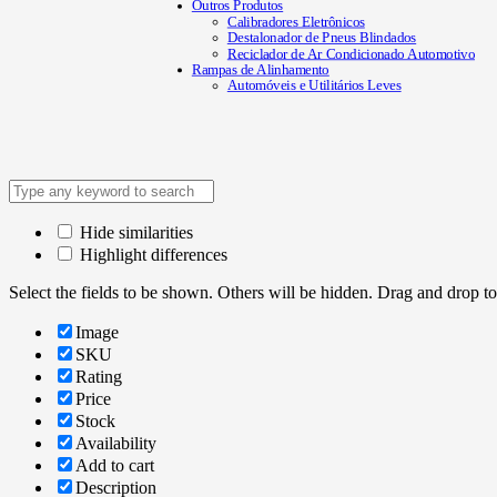
Outros Produtos
Calibradores Eletrônicos
Destalonador de Pneus Blindados
Reciclador de Ar Condicionado Automotivo
Rampas de Alinhamento
Automóveis e Utilitários Leves
Hide similarities
Highlight differences
Select the fields to be shown. Others will be hidden. Drag and drop to
Image
SKU
Rating
Price
Stock
Availability
Add to cart
Description