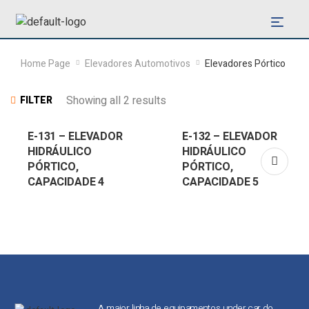
Home Page
Elevadores Automotivos
Elevadores Pórtico
Showing all 2 results
FILTER
E-131 – ELEVADOR
E-132 – ELEVADOR
HIDRÁULICO
HIDRÁULICO
PÓRTICO,
PÓRTICO,
CAPACIDADE 4
CAPACIDADE 5
TON
TON
A maior linha de equipamentos under car do