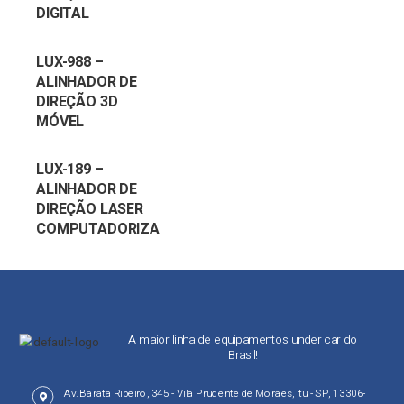
DIGITAL
LUX-988 –
ALINHADOR DE
DIREÇÃO 3D
MÓVEL
LUX-189 –
ALINHADOR DE
DIREÇÃO LASER
COMPUTADORIZA
DO
A maior linha de equipamentos under car do
Brasil!
Av. Barata Ribeiro, 345 - Vila Prudente de Moraes, Itu - SP, 13306-