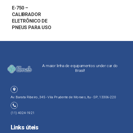
E-750 –
CALIBRADOR
ELETRÔNICO DE
PNEUS PARA USO
INTERNO
A maior linha de equipamentos under car do
Brasil!
Av. Barata Ribeiro, 345 - Vila Prudente de Moraes, Itu - SP, 13306-220
(11) 4024-1921
Links úteis