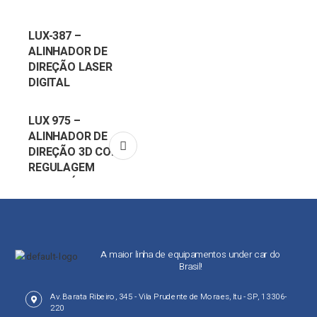
LUX-387 –
ALINHADOR DE
DIREÇÃO LASER
DIGITAL
LUX 975 –
ALINHADOR DE
DIREÇÃO 3D COM
REGULAGEM
AUTOMÁTICA DE
ALTURA
A maior linha de equipamentos under car do
Brasil!
Av. Barata Ribeiro, 345 - Vila Prudente de Moraes, Itu - SP, 13306-
220