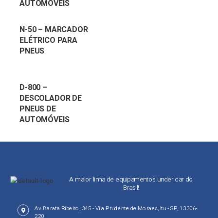
AUTOMÓVEIS
N-50 – MARCADOR
ELÉTRICO PARA
PNEUS
D-800 –
DESCOLADOR DE
PNEUS DE
AUTOMÓVEIS
A maior linha de equipamentos under car do
Brasil!
Av. Barata Ribeiro, 345 - Vila Prudente de Moraes, Itu - SP, 13306-
220